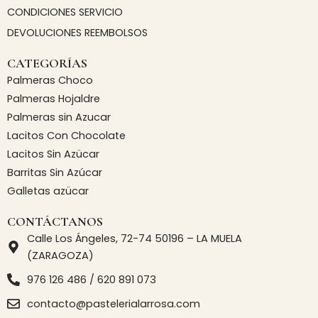
o
CONDICIONES SERVICIO
k
DEVOLUCIONES REEMBOLSOS
CATEGORÍAS
Palmeras Choco
Palmeras Hojaldre
Palmeras sin Azucar
Lacitos Con Chocolate
Lacitos Sin Azücar
Barritas Sin Azúcar
Galletas azücar
CONTÁCTANOS
Calle Los Ángeles, 72-74 50196 – LA MUELA
(ZARAGOZA)
976 126 486 / 620 891 073
contacto@pastelerialarrosa.com