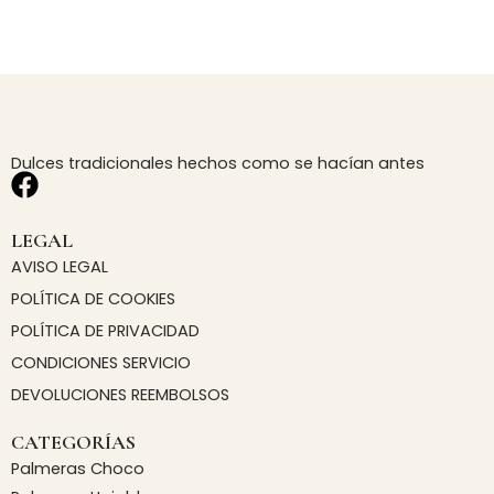
Dulces tradicionales hechos como se hacían antes
F
a
c
LEGAL
e
AVISO LEGAL
b
POLÍTICA DE COOKIES
o
POLÍTICA DE PRIVACIDAD
o
CONDICIONES SERVICIO
k
DEVOLUCIONES REEMBOLSOS
CATEGORÍAS
Palmeras Choco