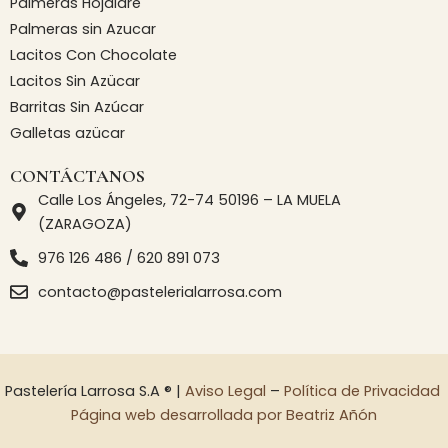
Palmeras Hojaldre
Palmeras sin Azucar
Lacitos Con Chocolate
Lacitos Sin Azücar
Barritas Sin Azúcar
Galletas azücar
CONTÁCTANOS
Calle Los Ángeles, 72-74 50196 – LA MUELA
(ZARAGOZA)
976 126 486 / 620 891 073
contacto@pastelerialarrosa.com
Pastelería Larrosa S.A ® |
Aviso Legal
–
Política de Privacidad
Página web desarrollada por Beatriz Añón