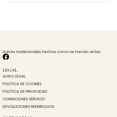
Dulces tradicionales hechos como se hacían antes
F
a
c
LEGAL
e
AVISO LEGAL
b
POLÍTICA DE COOKIES
o
POLÍTICA DE PRIVACIDAD
o
CONDICIONES SERVICIO
k
DEVOLUCIONES REEMBOLSOS