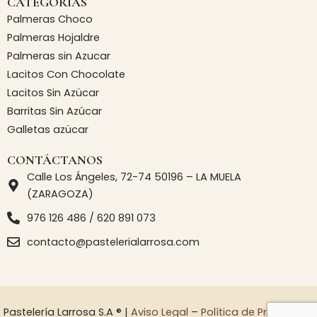
CATEGORÍAS
Palmeras Choco
Palmeras Hojaldre
Palmeras sin Azucar
Lacitos Con Chocolate
Lacitos Sin Azücar
Barritas Sin Azúcar
Galletas azücar
CONTÁCTANOS
Calle Los Ángeles, 72-74 50196 – LA MUELA
(ZARAGOZA)
976 126 486 / 620 891 073
contacto@pastelerialarrosa.com
Pastelería Larrosa S.A ® |
Aviso Legal
–
Política de Privacidad