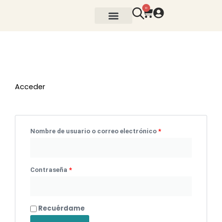
Ir
0
Cart
al
contenido
BARRITAS SIN AZÚCAR
GALLETAS AZÚCAR
Obligatorio
Obligatorio
Obligatorio
Acceder
Nombre de usuario o correo electrónico
*
Contraseña
*
Recuérdame