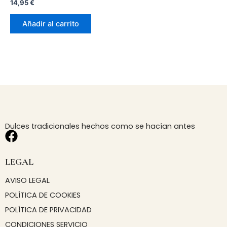
14,95
€
Añadir al carrito
Dulces tradicionales hechos como se hacían antes
F
a
c
LEGAL
e
AVISO LEGAL
b
POLÍTICA DE COOKIES
o
o
POLÍTICA DE PRIVACIDAD
k
CONDICIONES SERVICIO