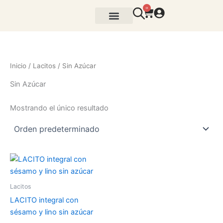
Ir
0
Cart
al
contenido
BARRITAS SIN AZÚCAR
GALLETAS AZÚCAR
Inicio
/
Lacitos
/ Sin Azúcar
Sin Azúcar
Mostrando el único resultado
Lacitos
LACITO integral con
sésamo y lino sin azúcar