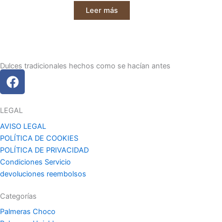
Leer más
Dulces tradicionales hechos como se hacían antes
F
a
c
e
LEGAL
b
AVISO LEGAL
o
POLÍTICA DE COOKIES
o
POLÍTICA DE PRIVACIDAD
k
Condiciones Servicio
devoluciones reembolsos
Categorías
Palmeras Choco