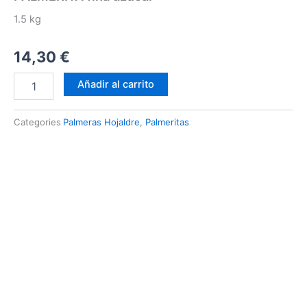
1.5 kg
14,30
€
PALMERITA
Añadir al carrito
fina
azúcar
cantidad
Categories
Palmeras Hojaldre
,
Palmeritas
Descripción
INGREDIENTES
INFORMACION NUTRICIONAL
OTROS DATOS