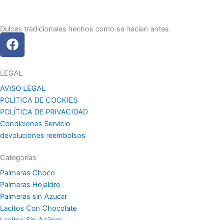
Dulces tradicionales hechos como se hacían antes
F
a
c
e
LEGAL
b
AVISO LEGAL
o
POLÍTICA DE COOKIES
o
POLÍTICA DE PRIVACIDAD
k
Condiciones Servicio
devoluciones reembolsos
Categorías
Palmeras Choco
Palmeras Hojaldre
Palmeras sin Azucar
Lacitos Con Chocolate
Lacitos Sin Azücar