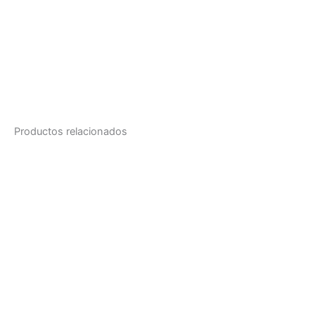
GMO: No contiene ingredientes modificados
geneticamente.
Productos relacionados