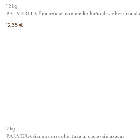
1.2 kg
PALMERITA fina azúcar con medio baño de cobertura al 
12,65
€
Leer más
2 kg
PALMERA tierna con cobertura al cacao sin azúcar