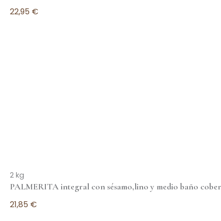
22,95
€
Leer más
2 kg
PALMERITA integral con sésamo,lino y medio baño cobertu
21,85
€